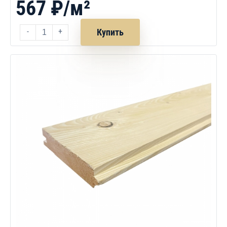
567 ₽/м²
-
+
Купить