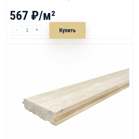
567 ₽/м²
-
+
Купить