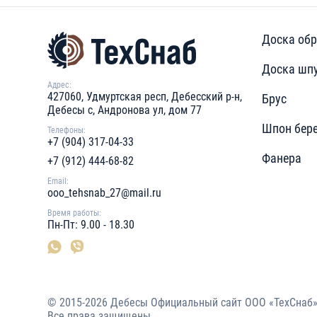
Доска обр
Доска шп
Адрес:
427060, Удмуртская респ, Дебесский р-н,
Брус
Дебесы с, Андронова ул, дом 77
Шпон бер
Телефоны:
+7 (904) 317-04-33
Фанера
+7 (912) 444-68-82
Email:
ooo_tehsnab_27@mail.ru
Время работы:
Пн-Пт: 9.00 - 18.30
© 2015-2026 Дебесы Официальный сайт ООО «ТехСнаб
Все права защищены.