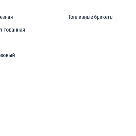
езная
Топливные брикеты
унтованная
езовый
»